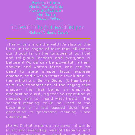
Barbara Miñarro
Mónica Teresa Ortiz
Alexandra Robinson
Alán Serna
Jesus I. Valles
CURATED by/ CURACIÓN por:
Michael Anthony García
iThe writing is on the wall! It's also on the
floor, in the pages of texts that influence
our thoughts, on the tongues of political
and religious leaders, and everyone in
between! Words can be powerful in their
spoken and written forms, and can be
used to state simple facts, express
emotion, end a war or start a revolution. In
the exhibition, ¡Se Ha Dicho! (It has been
said) two connotations of the saying take
shape-- the first being an emphatic
declaration clarifying that no repetition is
needed, akin to "I said what I said."
The
second meaning could be used at the
beginning of a tale passed down from
generation to generation, meaning "Once
upon a time."
¡Se Ha Dicho! explores the power of words
in art and everyday lives of Hispanic and
Latinx communities, whether emulating