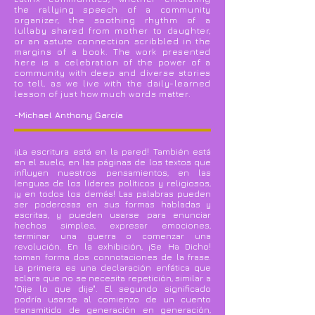
the rallying speech of a community
organizer, the soothing rhythm of a
lullaby shared from mother to daughter,
or an astute connection scribbled in the
margins of a book. The work presented
here is a celebration of the power of a
community with deep and diverse stories
to tell, as we live with the daily-learned
lesson of just how much words matter.
-Michael Anthony García
i¡La escritura está en la pared! También está
en el suelo, en las páginas de los textos que
influyen nuestros pensamientos, en las
lenguas de los líderes políticos y religiosos,
¡y en todos los demás! Las palabras pueden
ser poderosas en sus formas habladas y
escritas, y pueden usarse para enunciar
hechos simples, expresar emociones,
terminar una guerra o comenzar una
revolución. En la exhibición, ¡Se Ha Dicho!
toman forma dos connotaciones de la frase.
La primera es una declaración enfática que
aclara que no se necesita repetición, similar a
"Dije lo que dije". El segundo significado
podría usarse al comienzo de un cuento
transmitido de generación en generación,