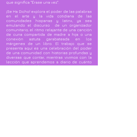
que significa "Érase una vez".
¡Se Ha Dicho! explora el poder de las palabras
en el arte y la vida cotidiana de las
comunidades hispanas y latinx, ya sea
emulando el discurso de un organizador
comunitario, el ritmo relajante de una canción
de cuna compartida de madre a hija o una
conexión astuta garabateada en los
márgenes de un libro. El trabajo que se
presenta aquí es una celebración del poder
de una comunidad con historias profundas y
diversas que contar, mientras vivimos con la
lección que aprendemos a diario de cuánto
importan las palabras.
-Michael Anthony García
"This project is supported in part by the Cultural
Arts Division of the City of Austin Economic
Development Department."