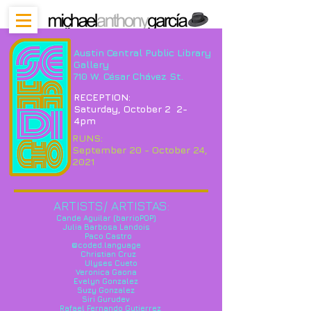
Austin Central Public Library
Gallery
710 W. César Chávez St.
RECEPTION:
Saturday, October 2 2-
4pm
RUNS:
September 20 - October 24,
2021
ARTISTS/ ARTISTAS:
Cande Aguilar (barrioPOP)
Julia Barbosa Landois
Paco Castro
@coded.language
Christian Cruz
Ulyses Cueto
Veronica Gaona
Evelyn Gonzalez
Suzy Gonzalez
Siri Gurudev
Rafael Fernando Gutierrez