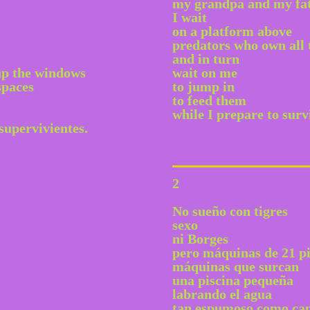
my grandpa and my fa
I wait
on a platform above
predators who own all 
and in turn
 up the windows
wait on me
spaces
to jump in
to feed them
while I prepare to surv
supervivientes.
2
No sueño con tigres
sexo
ni Borges
pero máquinas de 21 pi
máquinas que surcan
una piscina pequeña
labrando el agua
tan espumoso como ca