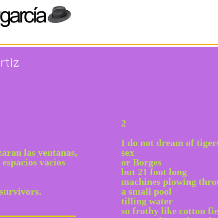
rtiz
2
I do not dream of tiger
izaran las ventanas,
sex
 espacios vacíos
or Borges
but 21 foot long
machines plowing thr
survivors.
a small pool
tilling water
so frothy like cotton fi