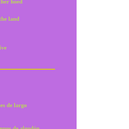
ther hoed
the land
ive
es de largo
mpos de algodón