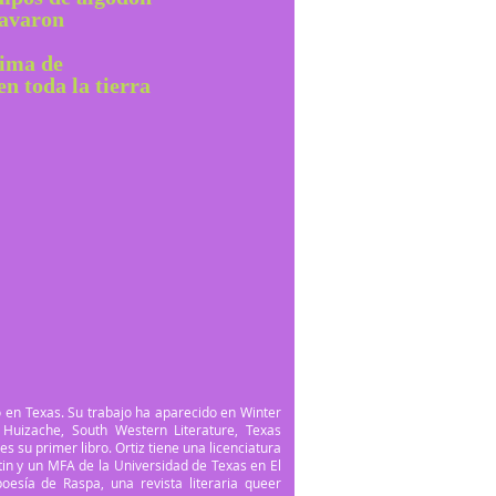
cavaron
cima de
n toda la tierra
ó en Texas. Su trabajo ha aparecido en Winter
 Huizache, South Western Literature, Texas
 su primer libro. Ortiz tiene una licenciatura
tin y un MFA de la Universidad de Texas en El
oesía de Raspa, una revista literaria queer