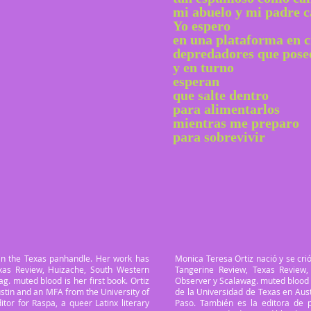
mi abuelo y mi padre 
Yo espero
en una plataforma en 
depredadores que posee
y en turno
esperan
que salte dentro
para alimentarlos
mientras me preparo
para sobrevivir
in the Texas panhandle. Her work has
Monica Teresa Ortiz nació y se cri
xas Review, Huizache, South Western
Tangerine Review, Texas Review,
g. muted blood is her first book. Ortiz
Observer y Scalawag. muted blood es
ustin and an MFA from the University of
de la Universidad de Texas en Aus
itor for Raspa, a queer Latinx literary
Paso. También es la editora de p