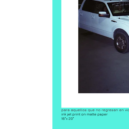
para aquellos que no regresan en vi
ink jet print on matte paper
16"x 20"