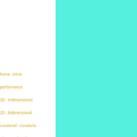
home - início
performance
3D - tridimensional
2D - bidimensional
curatorial - curaduría