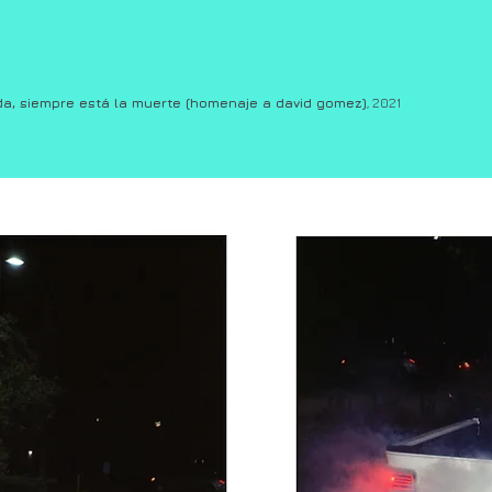
da, siempre está la muerte (homenaje a david gomez)
, 2021