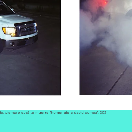
da, siempre está la muerte (homenaje a david gomez)
, 2021